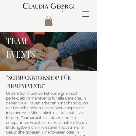
TEAM-
EVENTS
"SCHMUCKWORKSHOP FÜR
FIRMENEVENTS"
Unsere Schmuckworkshops eignen sich
perfekt als Firmenevents für alle Bereiche, in
denen viele Frauen arbeiten. Unabhängig von
der Branche bieten unsere Workshops eine
inspirierende Möglichkeit, die Kreativität zu
fördern, Teamarbeit zu stärken und ein
entspanntes Arbeitsklima zu schaffen. Ob im
Bildungsbereich, in kreativen Industrien, im
Gesundheitswesen, Finanzwesen oder in